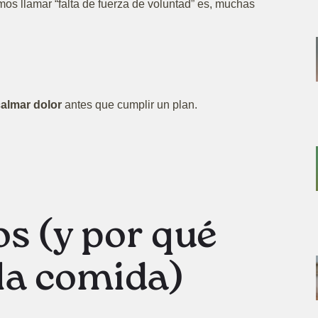
os llamar “falta de fuerza de voluntad” es, muchas
almar dolor
antes que cumplir un plan.
os (y por qué
 la comida)