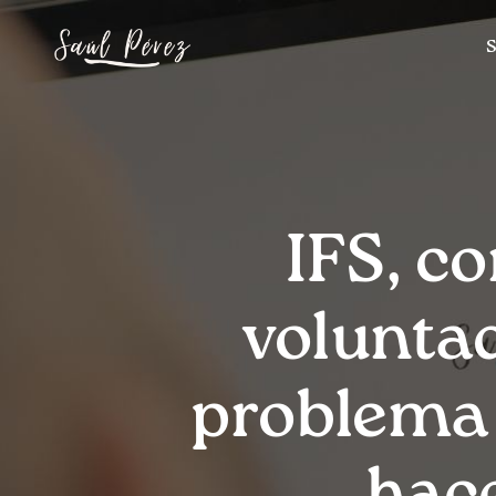
S
IFS, c
voluntad
problema 