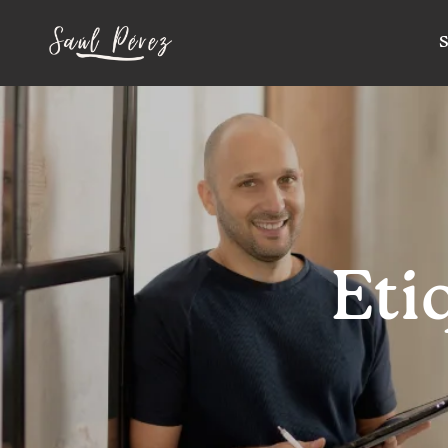
S
Eti