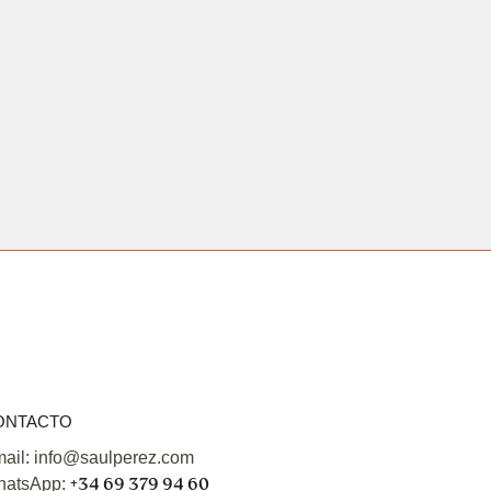
ONTACTO
ail: info@saulperez.com
atsApp:
+34 69 379 94 60