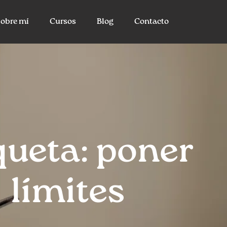
obre mí
Cursos
Blog
Contacto
queta: poner
límites