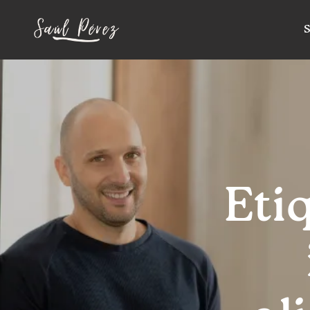
S
Eti