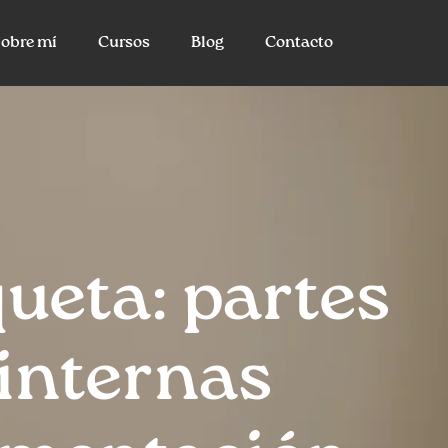
obre mí
Cursos
Blog
Contacto
queta: partes
internas