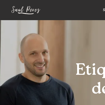
S
Eti
d