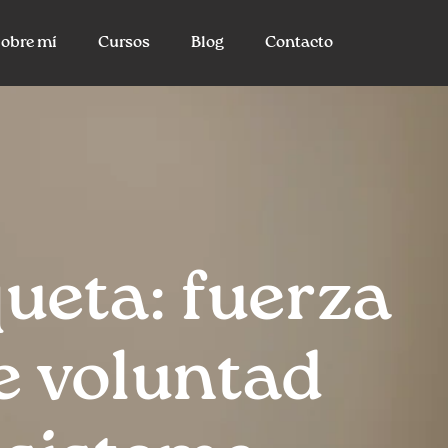
obre mí
Cursos
Blog
Contacto
queta: fuerza
e voluntad